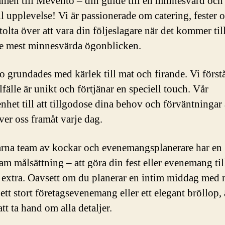
en till Mevento – din guide till en minnesvärd och
l upplevelse! Vi är passionerade om catering, fester 
tolta över att vara din följeslagare när det kommer till
e mest minnesvärda ögonblicken.
 grundades med kärlek till mat och firande. Vi förstå
llfälle är unikt och förtjänar en speciell touch. Vår
nhet till att tillgodose dina behov och förväntningar
ver oss framåt varje dag.
arna team av kockar och evenemangsplanerare har en
m målsättning – att göra din fest eller evenemang til
s extra. Oavsett om du planerar en intim middag med 
ett stort företagsevenemang eller ett elegant bröllop, 
att ta hand om alla detaljer.