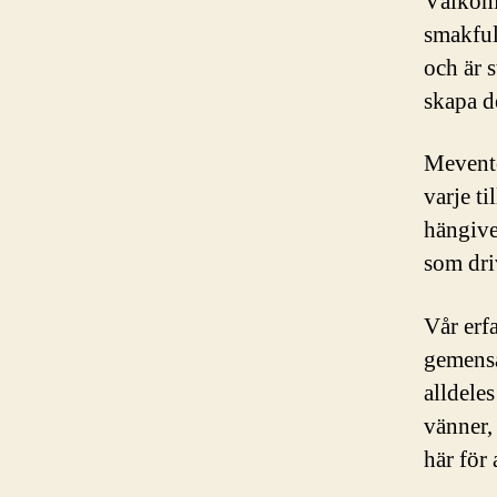
Välkomm
smakful
och är s
skapa d
Mevento
varje ti
hängive
som dri
Vår erf
gemensa
alldele
vänner, 
här för 