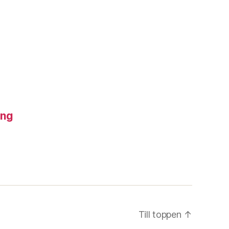
ing
Till toppen
↑