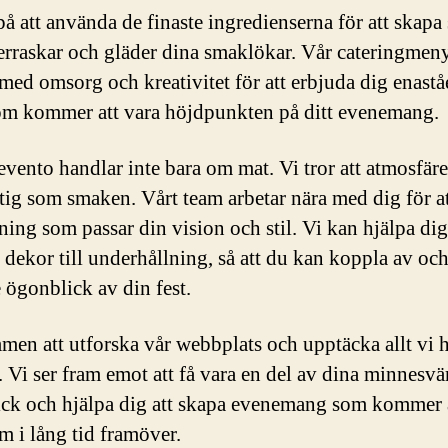
 på att använda de finaste ingredienserna för att skap
rraskar och gläder dina smaklökar. Vår cateringmeny
med omsorg och kreativitet för att erbjuda dig enast
som kommer att vara höjdpunkten på ditt evenemang.
ento handlar inte bara om mat. Vi tror att atmosfäre
ktig som smaken. Vårt team arbetar nära med dig för a
ning som passar din vision och stil. Vi kan hjälpa di
n dekor till underhållning, så att du kan koppla av oc
e ögonblick av din fest.
en att utforska vår webbplats och upptäcka allt vi h
. Vi ser fram emot att få vara en del av dina minnesvä
ck och hjälpa dig att skapa evenemang som kommer a
m i lång tid framöver.