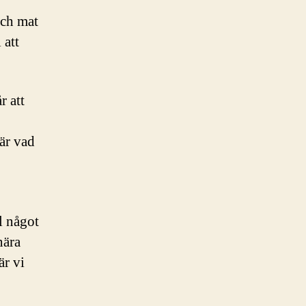
och mat
 att
r att
 är vad
l något
nära
är vi