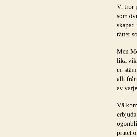
Vi tror
som öve
skapad 
rätter 
Men Mev
lika vi
en stäm
allt frå
av varj
Välkomm
erbjuda
ögonbli
pratet o