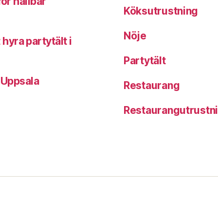
för hållbar
Köksutrustning
Nöje
yra partytält i
Partytält
i Uppsala
Restaurang
Restaurangutrustn