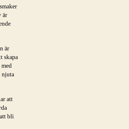
a smaker
 är
ående
n är
tt skapa
g med
h njuta
ar att
rda
tt bli